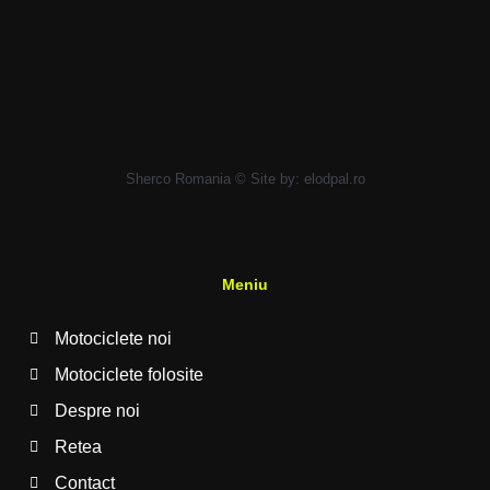
Sherco Romania © Site by:
elodpal.ro
Meniu
Motociclete noi
Motociclete folosite
Despre noi
Retea
Contact